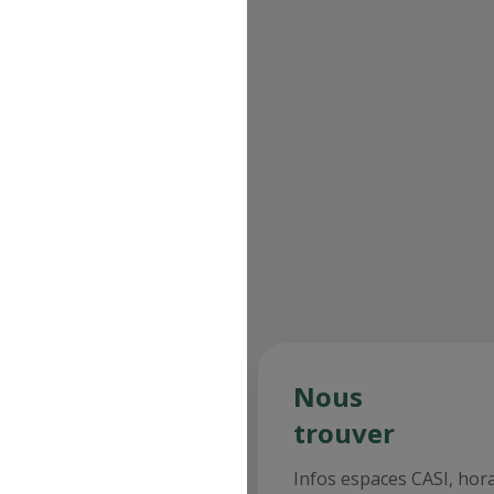
n au Site s'opère depuis un site tiers
direction à l'intérieur d'une page du
nus des
Nous
staurants
trouver
ultez les menus des
Infos espaces CASI, hor