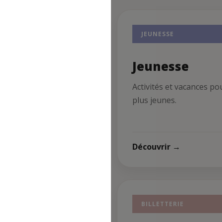
ORT
JEUNESSE
ort
Jeunesse
ités sportives et
Activités et vacances po
enariats cheminots.
plus jeunes.
uvrir →
Découvrir →
MPS FORTS
BILLETTERIE