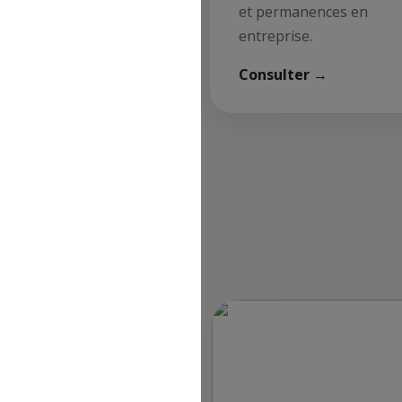
s de restauration CASI.
et permanences en
entreprise.
 les menus →
 refus du visiteur au dépôt des cookies
Consulter →
quer
es et événements à venir !