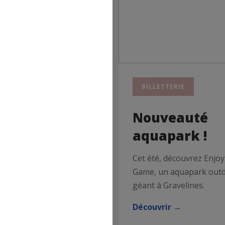
RTIE
BILLETTERIE
urnée ou
Nouveauté
cturne au
aquapark !
rc Astérix
Cet été, découvrez Enjo
Game, un aquapark out
ortie loisirs proposée
géant à Gravelines.
aulois cheminots le
i 10 octobre 2026.
Découvrir →