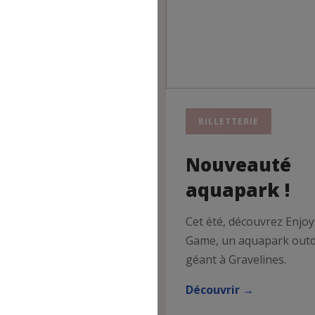
RTIE
BILLETTERIE
urnée ou
Nouveauté
cturne au
aquapark !
rc Astérix
Cet été, découvrez Enjo
Game, un aquapark out
ortie loisirs proposée
géant à Gravelines.
aulois cheminots le
i 10 octobre 2026.
Découvrir →