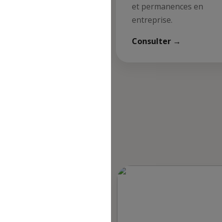
s de restauration CASI.
et permanences en
entreprise.
 les menus →
 refus du visiteur au dépôt des cookies
Consulter →
quer
es et événements à venir !