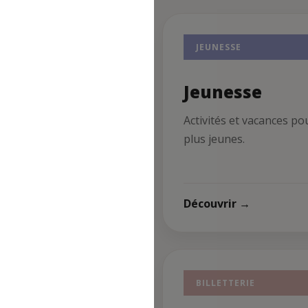
ORT
JEUNESSE
ort
Jeunesse
ités sportives et
Activités et vacances po
enariats cheminots.
plus jeunes.
uvrir →
Découvrir →
MPS FORTS
BILLETTERIE