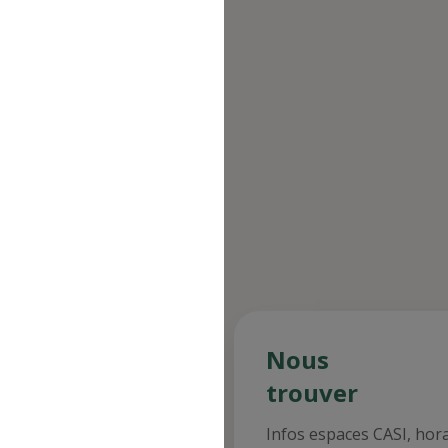
n au Site s'opère depuis un site tiers
direction à l'intérieur d'une page du
nus des
Nous
staurants
trouver
ultez les menus des
Infos espaces CASI, hor