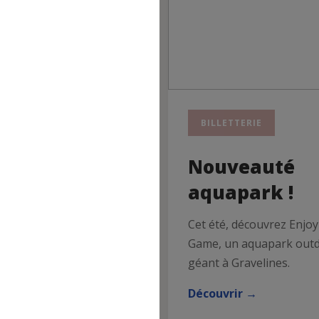
RTIE
BILLETTERIE
urnée ou
Nouveauté
cturne au
aquapark !
rc Astérix
Cet été, découvrez Enjo
Game, un aquapark out
ortie loisirs proposée
géant à Gravelines.
aulois cheminots le
i 10 octobre 2026.
Découvrir →