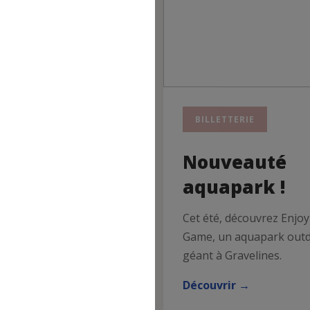
RTIE
BILLETTERIE
urnée ou
Nouveauté
cturne au
aquapark !
rc Astérix
Cet été, découvrez Enjo
Game, un aquapark out
ortie loisirs proposée
géant à Gravelines.
aulois cheminots le
i 10 octobre 2026.
Découvrir →