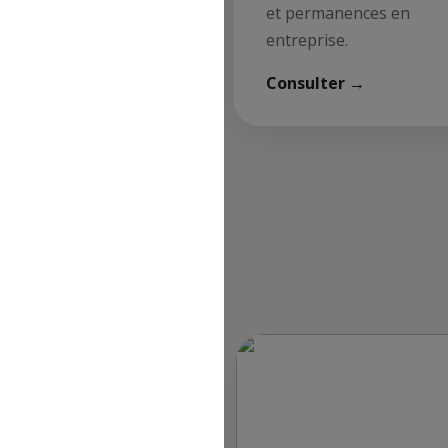
s de restauration CASI.
et permanences en
entreprise.
 les menus →
 refus du visiteur au dépôt des cookies
Consulter →
quer
es et événements à venir !