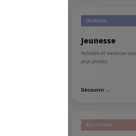
ORT
JEUNESSE
ort
Jeunesse
ités sportives et
Activités et vacances po
enariats cheminots.
plus jeunes.
uvrir →
Découvrir →
MPS FORTS
BILLETTERIE