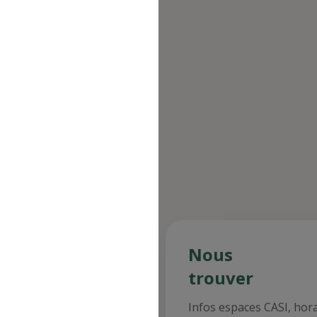
n au Site s'opère depuis un site tiers
direction à l'intérieur d'une page du
nus des
Nous
staurants
trouver
ultez les menus des
Infos espaces CASI, hor